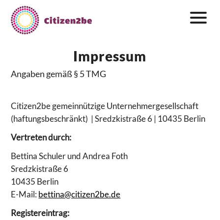
Zum
Inhalt
springen
Impressum
Angaben gemäß § 5 TMG
Citizen2be gemeinnützige Unternehmergesellschaft
(haftungsbeschränkt) | Sredzkistraße 6
| 10435 Berlin
Vertreten durch:
Bettina Schuler und Andrea Foth
Sredzkistraße 6
10435 Berlin
E-Mail:
bettina@citizen2be.de
Registereintrag: