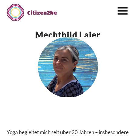
Zum
Inhalt
springen
Mechthild Laier
Yogalehrerin
Yoga begleitet mich seit über 30 Jahren – insbesondere