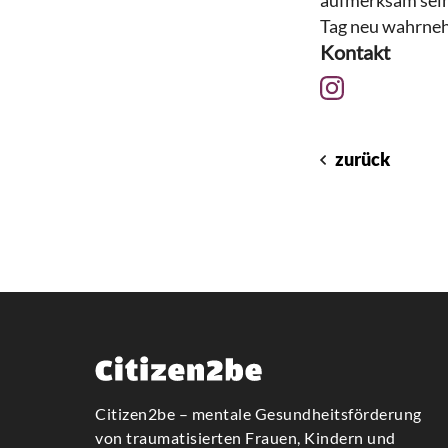
aufmerksam sein
Tag neu wahrne
Kontakt
zurück
Citizen2be – mentale Gesundheitsförderung
von traumatisierten Frauen, Kindern und