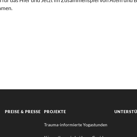
 für das Hier und Jetzt im Zusammenspiel von Atem und B
hmen.
PREISE & PRESSE
PROJEKTE
UNTERST
Trauma-informierte Yogastunden