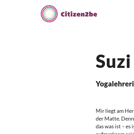
Zum
Inhalt
springen
Suzi
Yogalehrer
Mir liegt am Her
der Matte. Denn:
das was ist – es